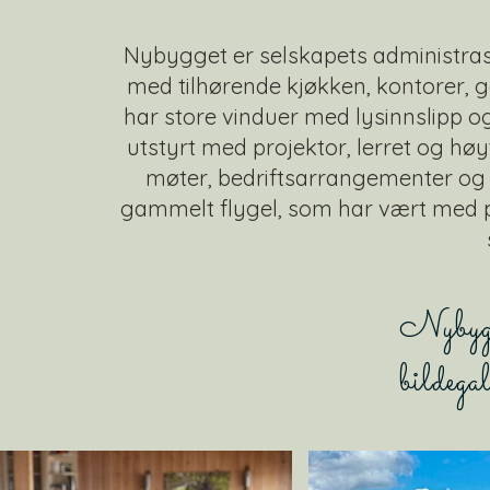
Nybygget er selskapets administra
med tilhørende kjøkken, kontorer, ga
har store vinduer med lysinnslipp og
utstyrt med projektor, lerret og høy
møter, bedriftsarrangementer og f
gammelt flygel, som har vært med p
Nybygg
bildegal