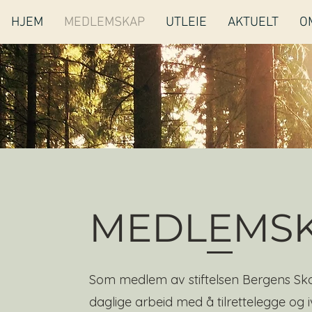
HJEM
MEDLEMSKAP
UTLEIE
AKTUELT
O
MEDLEMS
Som medlem av stiftelsen Bergens Sko
daglige arbeid med å tilrettelegge og i