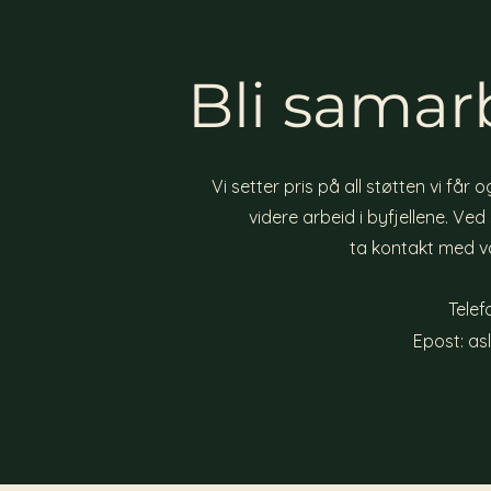
Bli samar
Vi setter pris på all støtten vi får 
videre arbeid i byfjellene. Ve
ta kontakt med v
Telef
Epost:
as