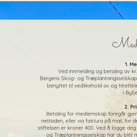
Medl
1. M
Ved innmelding og betaling av kr.
Bergens Skog- og Træplantningsselska
benyttet til vedlikehold av og tilrette
i Byfj
2. Pr
Betaling for medlemskap foregår gje
nettsiden, eller via faktura på mail, fo
stiftelsen er kroner 400. Ved å logge de
og Træplantningsselskap har du blitt me