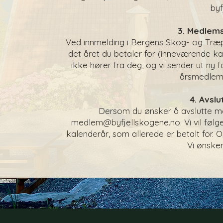
byf
3. Medlems
Ved innmelding i Bergens Skog- og Træp
det året du betaler for (inneværende k
ikke hører fra deg, og vi sender ut ny f
årsmedlems
4. Avsl
Dersom du ønsker å avslutte m
medlem@byfjellskogene.no
. Vi vil fø
kalenderår, som allerede er betalt for. Op
Vi ønsker