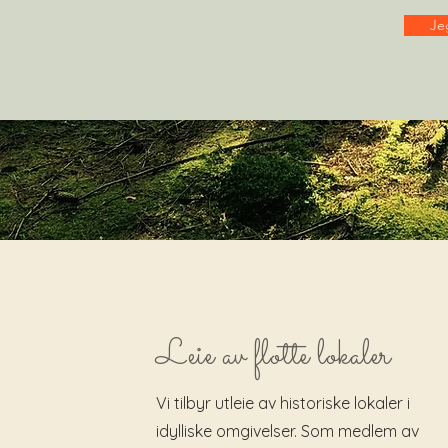
Je
Leie av flotte lokaler
Vi tilbyr utleie av historiske lokaler i
idylliske omgivelser. Som medlem av