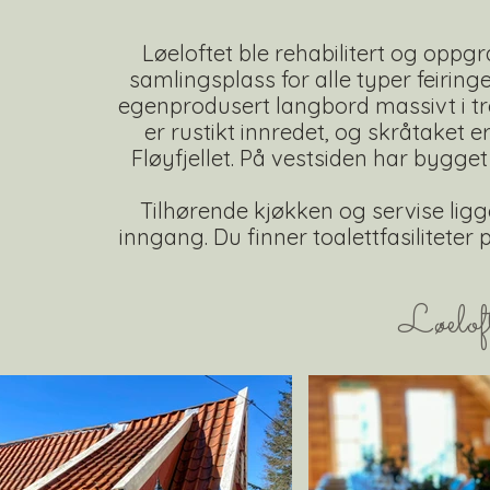
Løeloftet ble rehabilitert og oppgr
samlingsplass for alle typer feiring
egenprodusert langbord massivt i tre
er rustikt innredet, og skråtaket e
Fløyfjellet. På vestsiden har bygge
Tilhørende kjøkken og servise ligge
inngang. Du finner toalettfasiliteter
Løeloft