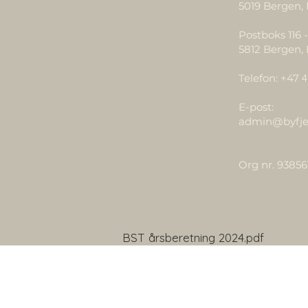
5019 Bergen,
Postboks 116 
5812 Bergen,
Telefon: +47
4
E-post:
admin@byfje
Org nr. 93856
BST årsberetning 2024.pdf